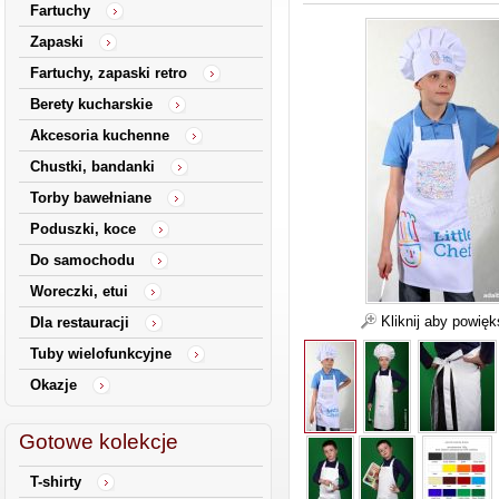
Fartuchy
Zapaski
Fartuchy, zapaski retro
Berety kucharskie
Akcesoria kuchenne
Chustki, bandanki
Torby bawełniane
Poduszki, koce
Do samochodu
Woreczki, etui
Kliknij aby powię
Dla restauracji
Tuby wielofunkcyjne
Okazje
Gotowe kolekcje
T-shirty