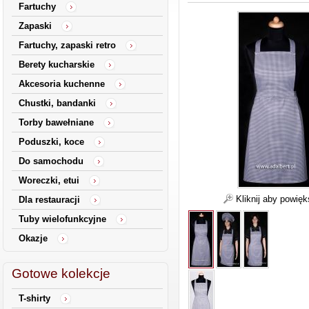
Fartuchy
Zapaski
Fartuchy, zapaski retro
Berety kucharskie
Akcesoria kuchenne
Chustki, bandanki
Torby bawełniane
Poduszki, koce
Do samochodu
Woreczki, etui
Kliknij aby powię
Dla restauracji
Tuby wielofunkcyjne
Okazje
Gotowe kolekcje
T-shirty