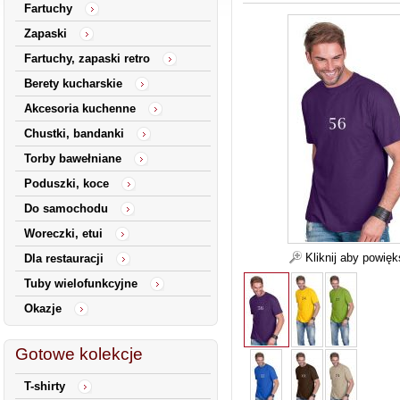
Fartuchy
Zapaski
Fartuchy, zapaski retro
Berety kucharskie
Akcesoria kuchenne
Chustki, bandanki
Torby bawełniane
Poduszki, koce
Do samochodu
Woreczki, etui
Kliknij aby powię
Dla restauracji
Tuby wielofunkcyjne
Okazje
Gotowe kolekcje
T-shirty