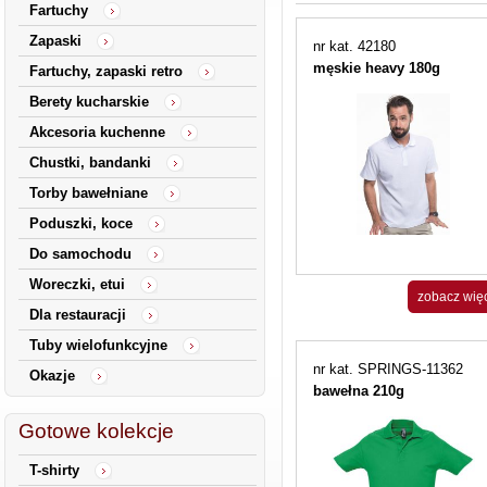
Fartuchy
Zapaski
nr kat. 42180
męskie heavy 180g
Fartuchy, zapaski retro
Berety kucharskie
Akcesoria kuchenne
Chustki, bandanki
Torby bawełniane
Poduszki, koce
Do samochodu
Woreczki, etui
zobacz wię
Dla restauracji
Tuby wielofunkcyjne
nr kat. SPRINGS-11362
Okazje
bawełna 210g
Gotowe kolekcje
T-shirty