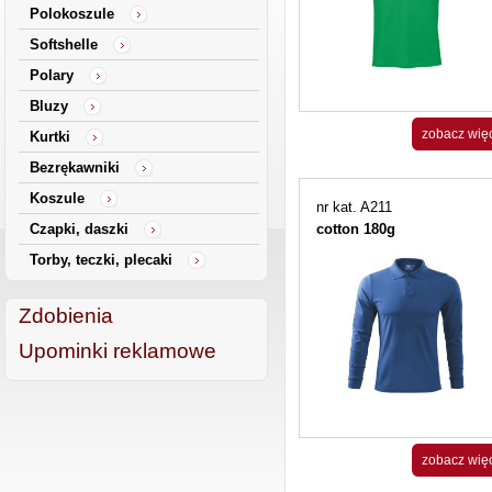
Polokoszule
Softshelle
Polary
Bluzy
zobacz wię
Kurtki
Bezrękawniki
Koszule
nr kat. A211
Czapki, daszki
cotton 180g
Torby, teczki, plecaki
Zdobienia
Upominki reklamowe
zobacz wię